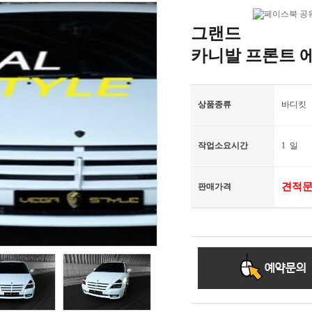
그랜드
카니발 프론트 
상품종류
바디킷
작업소요시간
1
일
견적문
판매가격