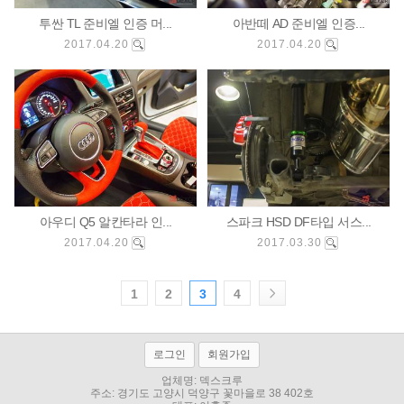
투싼 TL 준비엘 인증 머...
아반떼 AD 준비엘 인증...
2017.04.20
2017.04.20
아우디 Q5 알칸타라 인...
스파크 HSD DF타입 서스...
2017.04.20
2017.03.30
1
2
3
4
로그인
회원가입
업체명: 덱스크루
주소:
경기도 고양시 덕양구 꽃마을로 38 402호