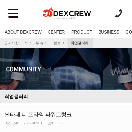
ABOUT DEXCREW
CENTER
PRODUCT
BUSINESS
CO
공지사항
덱스크루 뉴스
블로그
작업갤러리
작업갤러리
싼타페 더 프라임 파워트렁크
덱스크루
|
2017-02-01
|
조회 3,338