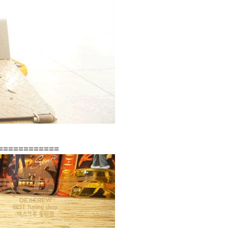
============