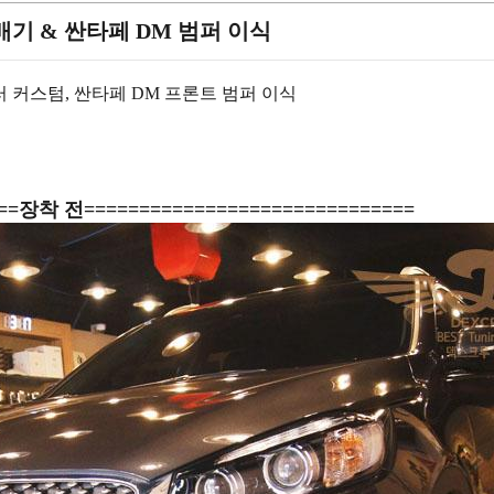
배기 & 싼타페 DM 범퍼 이식
러 커스텀, 싼타페 DM 프론트 범퍼 이식
===장착 전==============================