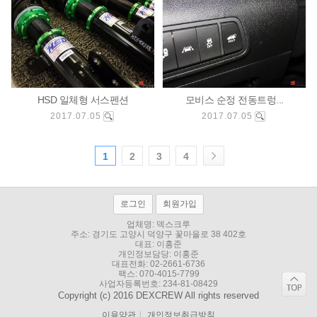
HSD 일체형 서스펜션
모비스 순정 전동트렁...
2017.07.05
2017.07.05
1
2
3
4
로그인
회원가입
업체명: 덱스크루
주소:
경기도 고양시 덕양구 꽃마을로 38 402호
대표: 이홍준
개인정보담당: 이홍준
대표전화:
02-2661-6736
팩스: 070-4015-7799
사업자등록번호: 234-81-08429
Copyright (c) 2016 DEXCREW All rights reserved
이용약관
l
개인정보취급방침