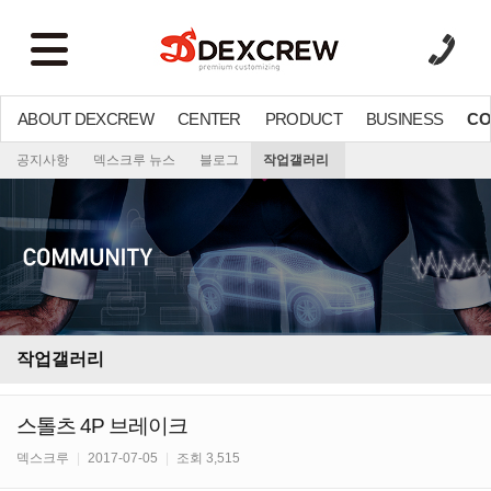
ABOUT DEXCREW
CENTER
PRODUCT
BUSINESS
CO
공지사항
덱스크루 뉴스
블로그
작업갤러리
작업갤러리
스톨츠 4P 브레이크
덱스크루
|
2017-07-05
|
조회 3,515